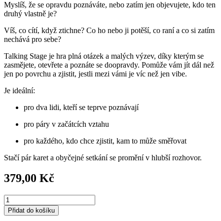
Myslíš, že se opravdu poznáváte, nebo zatím jen objevujete, kdo ten
druhý vlastně je?
Víš, co cítí, když ztichne? Co ho nebo ji potěší, co raní a co si zatím
nechává pro sebe?
Talking Stage je hra plná otázek a malých výzev, díky kterým se
zasmějete, otevřete a poznáte se doopravdy. Pomůže vám jít dál než
jen po povrchu a zjistit, jestli mezi vámi je víc než jen vibe.
Je ideální:
pro dva lidi, kteří se teprve poznávají
pro páry v začátcích vztahu
pro každého, kdo chce zjistit, kam to může směřovat
Stačí pár karet a obyčejné setkání se promění v hlubší rozhovor.
379,00
Kč
Hra
pro
Přidat do košíku
dva,