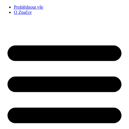
Přejít
Prohlédnout vše
k
O Značce
obsahu