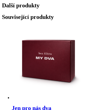
kteří
Další produkty
se
teprve
poznávají
Související produkty
množství
Jen pro nás dva